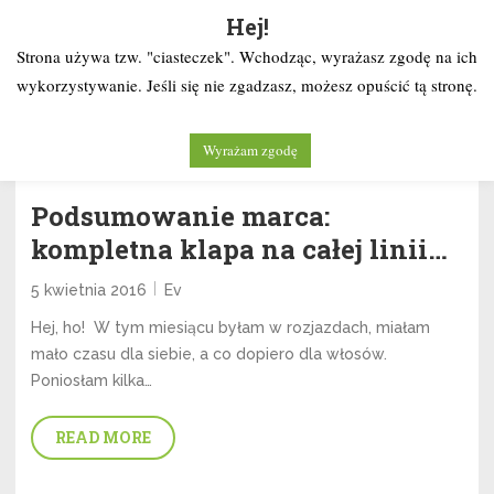
Kochaj i Twórz
Hej!
Strona używa tzw. "ciasteczek". Wchodząc, wyrażasz zgodę na ich
wykorzystywanie. Jeśli się nie zgadzasz, możesz opuścić tą stronę.
Tag:
drożdże piwowarskie
Wyrażam zgodę
Podsumowanie marca:
kompletna klapa na całej linii…
5 kwietnia 2016
Ev
Hej, ho! W tym miesiącu byłam w rozjazdach, miałam
mało czasu dla siebie, a co dopiero dla włosów.
Poniosłam kilka…
READ MORE