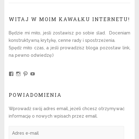
WITAJ W MOIM KAWAŁKU INTERNETU!
Będzie mi miło, jeśli zostawisz po sobie ślad. Doceniam
konstruktywną krytykę, cenne rady i spostrzeżenia.
Spędź miło czas, a jeśli prowadzisz bloga pozostaw link,
na pewno odwiedzę:)
View
View
View
View
kochajitworz’s
kochajitworz.pl’s
Kochaj
UCjfGZCi59NbxuP4iw9-
profile
profile
i
mehQ’s
on
on
tworz’s
profile
Facebook
Instagram
profile
on
POWIADOMIENIA
on
YouTube
Pinterest
Wprowadź swój adres email, jeżeli chcesz otrzymywać
informację o nowych wpisach przez email.
Adres
e-